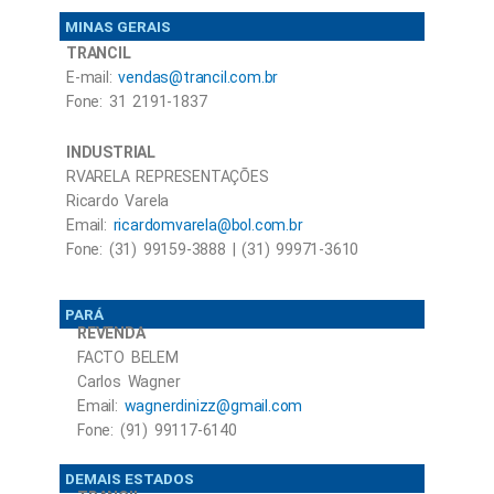
MINAS GERAIS
TRANCIL
E-mail:
vendas@trancil.com.br
Fone: 31 2191-1837
INDUSTRIAL
RVARELA REPRESENTAÇÕES
Ricardo Varela
Email:
ricardomvarela@bol.com.br
Fone: (31) 99159-3888 | (31) 99971-3610
PARÁ
REVENDA
FACTO BELEM
Carlos Wagner
Email:
wagnerdinizz@gmail.com
Fone: (91) 99117-6140
DEMAIS ESTADOS