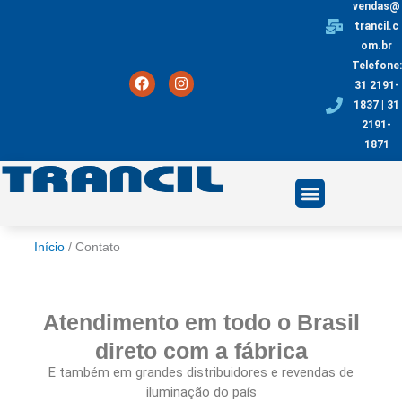
vendas@
Ir
trancil.c
para
om.br
o
Telefone:
conteúdo
F
I
31 2191-
a
n
c
s
1837 | 31
e
t
2191-
b
a
1871
o
g
o
r
k
a
m
Início
/
Contato
Atendimento em todo o Brasil
direto com a fábrica
E também em grandes distribuidores e revendas de
iluminação do país