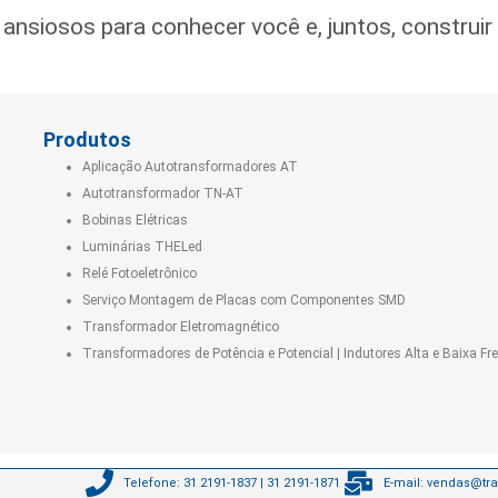
nsiosos para conhecer você e, juntos, construir
Produtos
Aplicação Autotransformadores AT
Autotransformador TN-AT
Bobinas Elétricas
Luminárias THELed
Relé Fotoeletrônico
Serviço Montagem de Placas com Componentes SMD
Transformador Eletromagnético
Transformadores de Potência e Potencial | Indutores Alta e Baixa Fr
Telefone: 31 2191-1837 | 31 2191-1871
E-mail:
vendas@tra