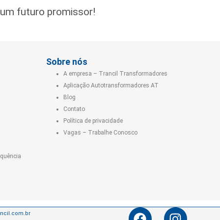
 um futuro promissor!
Sobre nós
A empresa – Trancil Transformadores
Aplicação Autotransformadores AT
Blog
Contato
Política de privacidade
Vagas – Trabalhe Conosco
equência
Facebook
Instag
ncil.com.br